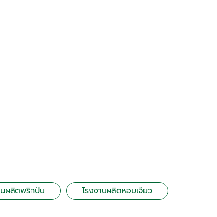
นผลิตพริกป่น
โรงงานผลิตหอมเจียว