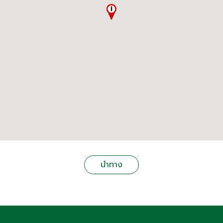
นำทาง