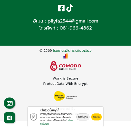
อีเมล :
pliyfa2544@gmail.com
โทรศัพท์ :
081-966-4862
© 2569
โรงงานผลิตกระเทียมเจียว
Work is Secure
Protect Data With Encrypt
Powered By
เว็บไซต์นี้ใช้คุกกี้
Thailand YellowPages
เราใช้คุกกี้เพื่อเพิ่มประสิทธิภาพและ
ตั้งค่าคุกกี้
ยอมรับ
มอบประสบการณ์ความพึงพอใจ
ของท่านในการใช้งานเว็บไซต์
เรียน
รู้เพิ่มเติม